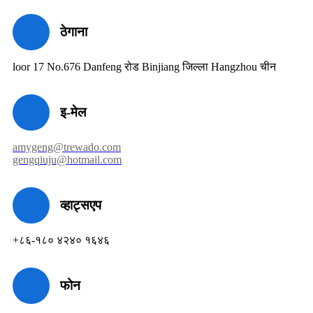
ठेगाना
loor 17 No.676 Danfeng रोड Binjiang जिल्ला Hangzhou चीन
इ-मेल
amygeng@trewado.com
gengqiuju@hotmail.com
व्हाट्सएप
+८६-१८० ४२४० १६४६
फोन