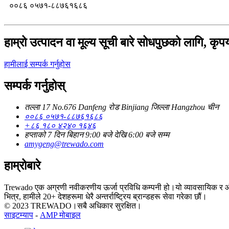
००८६ ०५७१-८८७६१६८६
हाम्रो उत्पादन वा मूल्य सूची बारे सोधपुछको लागि, कृप
हामीलाई सम्पर्क गर्नुहोस
सम्पर्क गर्नुहोस्
तल्ला 17 No.676 Danfeng रोड Binjiang जिल्ला Hangzhou चीन
००८६ ०५७१-८८७६१६८६
+८६ १८० ४२४० १६४६
हप्ताको 7 दिन बिहान 9:00 बजे देखि 6:00 बजे सम्म
amygeng@trewado.com
हाम्रोबारे
Trewado एक अग्रणी नवीकरणीय ऊर्जा प्रविधि कम्पनी हो।यो व्यावसायिक र औद्योग
भित्र, हामीले 20+ देशहरूमा धेरै अन्तर्राष्ट्रिय ब्रान्डहरू सेवा गरेका छौं।
© 2023 TREWADO।सबै अधिकार सुरक्षित।
साइटम्याप
-
AMP मोबाइल